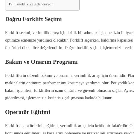
Esneklik ve Adaptasyon
Doğru Forklift Seçimi
Forklift seçimi, verimlilik artışı için kritik bir adımdır. İşletmenizin ihtiya
optimize etmenize yardımcı olacaktır. Forklift seçerken, kaldırma kapasitesi,
faktörleri dikkatlice değerlendirin. Doğru forklift seçimi, işletmenizin verim
Bakım ve Onarım Programı
Forkliftlerin düzenli bakımı ve onarımı, verimlilik artışı için önemlidir. Pl
makinelerin optimum performansını korumaya yardımcı olur. Periyodik kontr
bakım işlemleri, forkliftlerin uzun ömürlü ve güvenli olmasını sağlar. Ayrıca,
giderilmesi, işletmenizin kesintisiz çalışmasına katkıda bulunur.
Operatör Eğitimi
Forklift operatörlerinin eğitimi, verimlilik artışı için kritik bir faktördür. 
konusunda eğitilmesi, iş kazalarını önlemeye ve üretkenliği artırmaya yardım