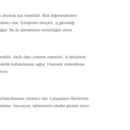
iği artırmak için önemlidir. Risk değerlendirmesi
dımcı olur. İyileştirme süreçleri, iş güvenliği
ğlar. Bu da işletmenizin verimliliğini artırır.
rebilir. Akıllı depo yönetim sistemleri, iş süreçlerini
r şekilde kullanılmasını sağlar. Otomatik yönlendirme
tırır.
yileştirilmesine yardımcı olur. Çalışanların fikirlerinin
 bulunur. İnovasyon, işletmenizin rekabet gücünü artırır