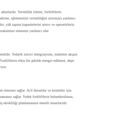
 adımlardır. Verimlilik izleme, forkliftlerin
ndirme, işletmenizin verimliliğini artırmaya yardımcı
tır, yük taşıma kapasitelerini artırır ve operatörlerin
i maksimize etmenize yardımcı olur.
nemlidir. Tedarik zinciri entegrasyonu, malzeme akışını
r. Forkliftlerin etkin bir şekilde entegre edilmesi, depo
tırır.
am etmesini sağlar. Acil durumlar ve kesintiler için
mamasını sağlar. Yedek forkliftlerin bulundurulması,
ş sürekliliği planlamasının önemli unsurlarıdır.