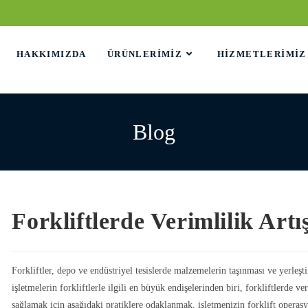
HAKKIMIZDA
ÜRÜNLERIMIZ
HIZMETLERIMIZ
Blog
Forkliftlerde Verimlilik Artış
Forkliftler, depo ve endüstriyel tesislerde malzemelerin taşınması ve yerleşt
işletmelerin forkliftlerle ilgili en büyük endişelerinden biri, forkliftlerde ve
sağlamak için aşağıdaki pratiklere odaklanmak, işletmenizin forklift operasy