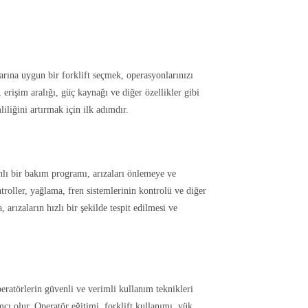
çlarına uygun bir forklift seçmek, operasyonlarınızı
 erişim aralığı, güç kaynağı ve diğer özellikler gibi
liliğini artırmak için ilk adımdır.
anlı bir bakım programı, arızaları önlemeye ve
oller, yağlama, fren sistemlerinin kontrolü ve diğer
 arızaların hızlı bir şekilde tespit edilmesi ve
Operatörlerin güvenli ve verimli kullanım teknikleri
cı olur. Operatör eğitimi, forklift kullanımı, yük