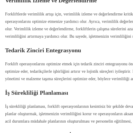
Verimlilik İzleme ve Değerlendirme
Forkliftlerde verimlilik artışı için, verimlilik izleme ve değerlendirme kritik
operasyonlarını optimize etmenize yardımcı olur. Ayrıca, verimlilik değerle
olur. Verimlilik izleme ve değerlendirme, forkliftlerin çalışma sürelerini azal
verimliliğini artırmaya yardımcı olur. Bu sayede, işletmenizin verimliliğin
Tedarik Zinciri Entegrasyonu
Forklift operasyonlarını optimize etmek için tedarik zinciri entegrasyonu ö
optimize eder, tedarikçilerle işbirliğini artırır ve lojistik süreçleri iyileştiri
yönetimi ve malzeme taşıma süreçlerini optimize eder, böylece verimliliği ar
İş Sürekliliği Planlaması
İş sürekliliği planlaması, forklift operasyonlarının kesintisiz bir şekilde dev
planlar oluşturmak, işletmenizin verimliliğini korur ve operasyonların aksa
acil durumlara müdahale planlarının oluşturulması ve personelin eğitilmesi, i