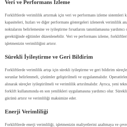
Veri ve Performans İzleme
Forkliftlerde verimlilik artırmak için veri ve performans izleme sistemleri ku
kapasiteleri, hızları ve diğer performans göstergeleri izlenerek verimlilik ana
noktalarını belirlemesine ve iyileştirme fırsatlarını tanımlamasına yardımcı 
gerektiğinde eğitimler düzenlenebilir. Veri ve performans izleme, forkliftler
işletmenizin verimliliğini artırır.
Sürekli İyileştirme ve Geri Bildirim
Forkliftlerde verimlilik artışı için sürekli iyileştirme ve geri bildirim süre
sorunlar belirlenmeli, çözümler geliştirilmeli ve uygulanmalıdır. Operatörler
alınarak süreçler iyileştirilmeli ve verimlilik artırılmalıdır. Ayrıca, yeni te
forklift kullanımında en son yenilikleri uygulamasına yardımcı olur. Sürekli 
gücünü artırır ve verimliliği maksimize eder.
Enerji Verimliliği
Forkliftlerde enerji verimliliği, işletmenizin maliyetlerini azaltmaya ve çevr