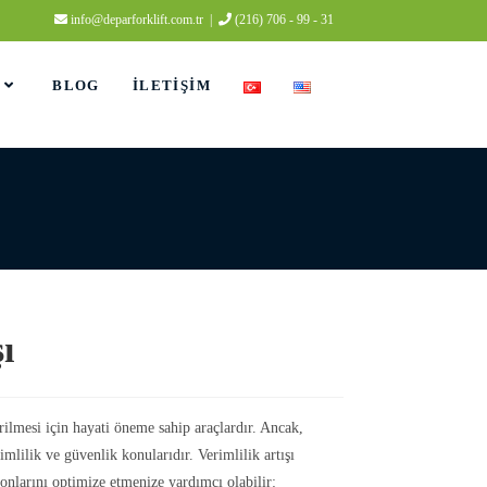
info@deparforklift.com.tr
|
(216) 706 - 99 - 31
BLOG
İLETIŞIM
ı
irilmesi için hayati öneme sahip araçlardır. Ancak,
rimlilik ve güvenlik konularıdır. Verimlilik artışı
onlarını optimize etmenize yardımcı olabilir: